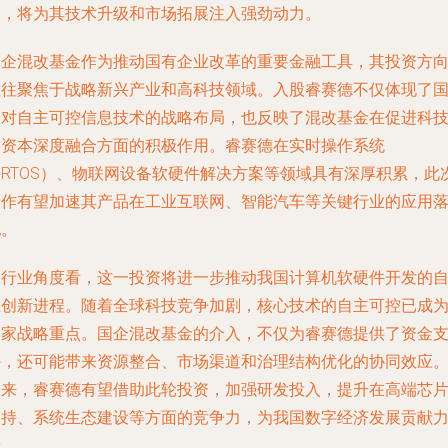
资，将为其技术升级和市场拓展注入强劲动力。
国企混改基金作为推动国有企业改革的重要金融工具，其投资方
往往聚焦于战略新兴产业和高科技领域。入股睿赛德不仅体现了
家对自主可控信息技术的战略布局，也反映了混改基金在促进科
与资本深度融合方面的积极作用。睿赛德在实时操作系统
（RTOS）、物联网设备软硬件解决方案等领域具有深厚积累，此
合作有望加速其产品在工业互联网、智能汽车等关键行业的应用
地。
从行业角度看，这一投资将进一步推动我国计算机软硬件开发的
主创新进程。随着全球科技竞争加剧，核心技术的自主可控已成
国家战略重点。国企混改基金的介入，不仅为睿赛德提供了资金
持，还可能带来资源整合、市场渠道和治理结构优化的协同效应
未来，睿赛德有望借助此轮投资，加强研发投入，提升在高端芯
支持、系统生态建设等方面的竞争力，为我国数字经济发展贡献
量。