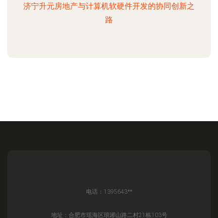
济宁升元房地产与计算机软硬件开发的协同创新之
路
电话：1395643**
地址：合肥市瑶海区琅琊山路二村21栋103号